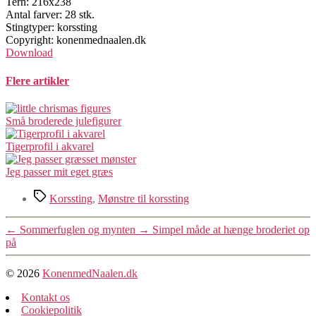
Tern: 216x238
Antal farver: 28 stk.
Stingtyper: korssting
Copyright: konenmednaalen.dk
Download
Flere artikler
Små broderede julefigurer
Tigerprofil i akvarel
Jeg passer mit eget græs
Tags
Korssting
,
Mønstre til korssting
←
Sommerfuglen og mynten
→
Simpel måde at hænge broderiet op
på
© 2026
KonenmedNaalen.dk
Kontakt os
Cookiepolitik