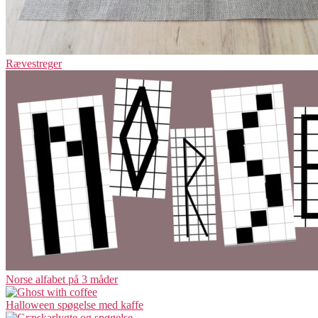
Rævestreger
Norse alfabet på 3 måder
Halloween spøgelse med kaffe