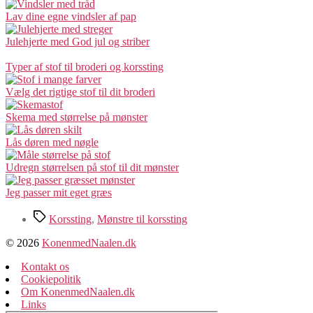
Lav dine egne vindsler af pap
Julehjerte med God jul og striber
Typer af stof til broderi og korssting
Vælg det rigtige stof til dit broderi
Skema med størrelse på mønster
Lås døren med nøgle
Udregn størrelsen på stof til dit mønster
Jeg passer mit eget græs
Tags
Korssting
,
Mønstre til korssting
© 2026
KonenmedNaalen.dk
Kontakt os
Cookiepolitik
Om KonenmedNaalen.dk
Links