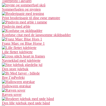
Tigerprofil i akvarel
Sommerfuglen og mynten
Print broderipapir til dine egne mønstre
Pindsvin med æble
Konfutse citat med de langsomme skildpadder
Franz Marc og Blue Horse 1
Lille flettet julehjerte
Navneklud med julehjerte
Den store julebuk
Bee I’mPerfekt
Halloween græskar
Ræven sover
Den lille julebuk med røde bånd