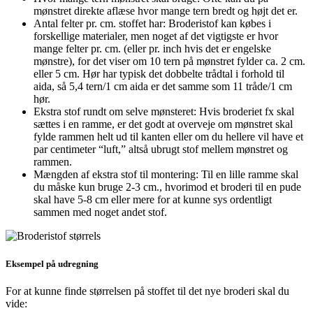
mønstret direkte aflæse hvor mange tern bredt og højt det er.
Antal felter pr. cm. stoffet har: Broderistof kan købes i
forskellige materialer, men noget af det vigtigste er hvor
mange felter pr. cm. (eller pr. inch hvis det er engelske
mønstre), for det viser om 10 tern på mønstret fylder ca. 2 cm.
eller 5 cm. Hør har typisk det dobbelte trådtal i forhold til
aida, så 5,4 tern/1 cm aida er det samme som 11 tråde/1 cm
hør.
Ekstra stof rundt om selve mønsteret: Hvis broderiet fx skal
sættes i en ramme, er det godt at overveje om mønstret skal
fylde rammen helt ud til kanten eller om du hellere vil have et
par centimeter “luft,” altså ubrugt stof mellem mønstret og
rammen.
Mængden af ekstra stof til montering: Til en lille ramme skal
du måske kun bruge 2-3 cm., hvorimod et broderi til en pude
skal have 5-8 cm eller mere for at kunne sys ordentligt
sammen med noget andet stof.
Eksempel på udregning
For at kunne finde størrelsen på stoffet til det nye broderi skal du
vide: