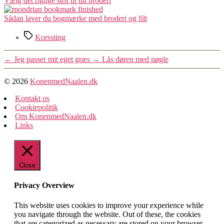
Vælg det rigtige stof til dit broderi
Sådan laver du bogmærke med broderi og filt
Tags
Korssting
←
Jeg passer mit eget græs
→
Lås døren med nøgle
© 2026
KonenmedNaalen.dk
Kontakt os
Cookiepolitik
Om KonenmedNaalen.dk
Links
Close
Privacy Overview
This website uses cookies to improve your experience while
you navigate through the website. Out of these, the cookies
that are categorized as necessary are stored on your browser