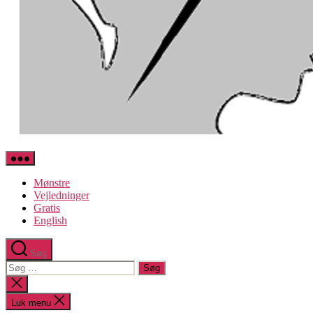
KonenmedNaalen.dk
Mønstre
Vejledninger
Gratis
English
Søg
Search
for:
Close
search
Luk menu